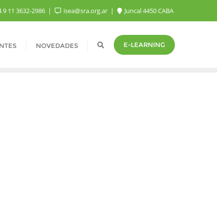
 9 11 3632-2986
isea@sra.org.ar
Juncal 4450 CABA
E-LEARNING
NTES
NOVEDADES