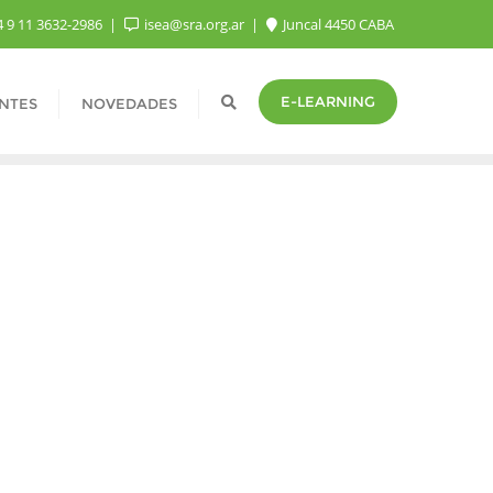
 9 11 3632-2986
isea@sra.org.ar
Juncal 4450 CABA
E-LEARNING
NTES
NOVEDADES