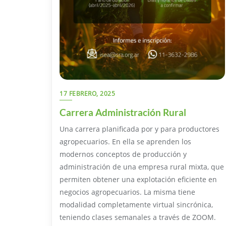
17 FEBRERO, 2025
Carrera Administración Rural
Una carrera planificada por y para productores
agropecuarios. En ella se aprenden los
modernos conceptos de producción y
administración de una empresa rural mixta, que
permiten obtener una explotación eficiente en
negocios agropecuarios. La misma tiene
modalidad completamente virtual sincrónica,
teniendo clases semanales a través de ZOOM.